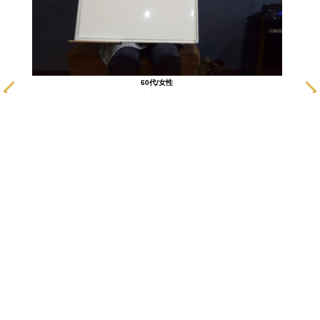
に通いだ
60代/女性
も悪い部
膝を曲げると痛かったのですが正座出来る様になり 『膝の傷みがなくなりま
ます！
した。』