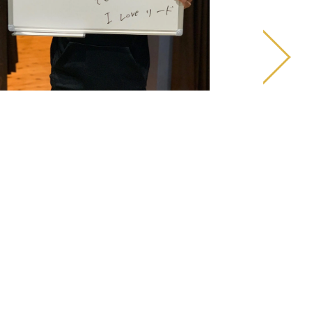
私が悩んでいた肩
い、軽く楽になり
20代/男性 - サッカー選手
していま
カーで怪我した足首が良くなり、いつも通りのプレ
ーが出来る様になりました。