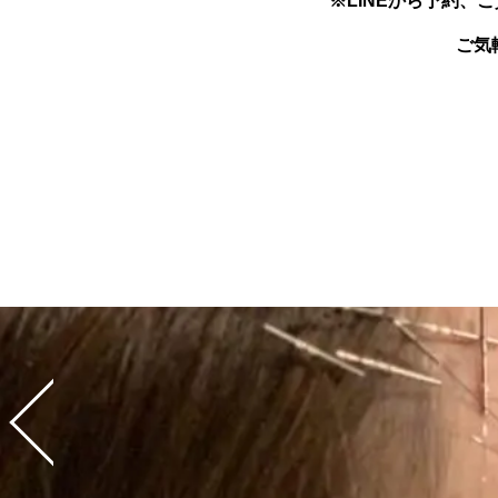
※LINEから予約、
ご気