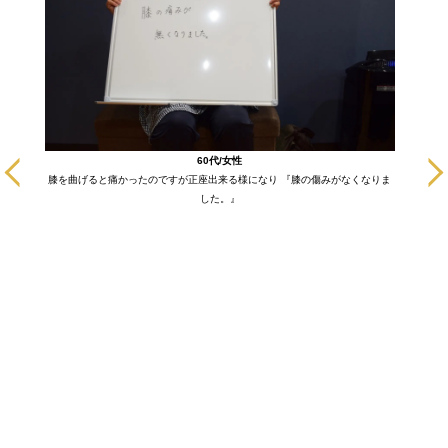
に通いだ
60代/女性
も悪い部
膝を曲げると痛かったのですが正座出来る様になり 『膝の傷みがなくなりま
ます！
した。』