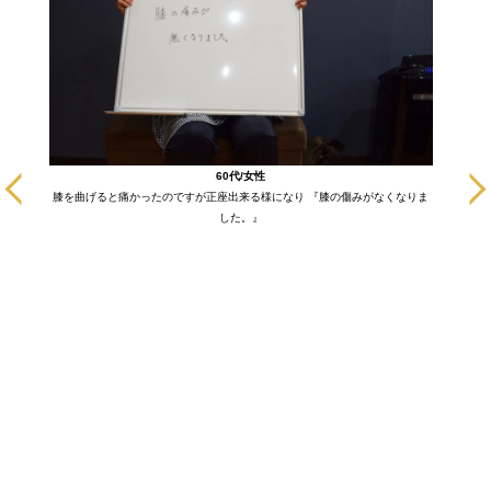
に通いだ
60代/女性
も悪い部
膝を曲げると痛かったのですが正座出来る様になり 『膝の傷みがなくなりま
ます！
した。』