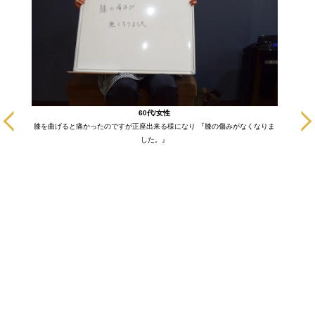
に通いだ
60代/女性
も悪い部
膝を曲げると痛かったのですが正座出来る様になり 『膝の傷みがなくなりま
ます！
した。』