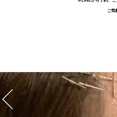
※LINEから予約、
ご気