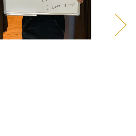
私が悩んでいた肩
い、軽く楽になり
20代/男性 - サッカー選手
していま
カーで怪我した足首が良くなり、いつも通りのプレ
ーが出来る様になりました。