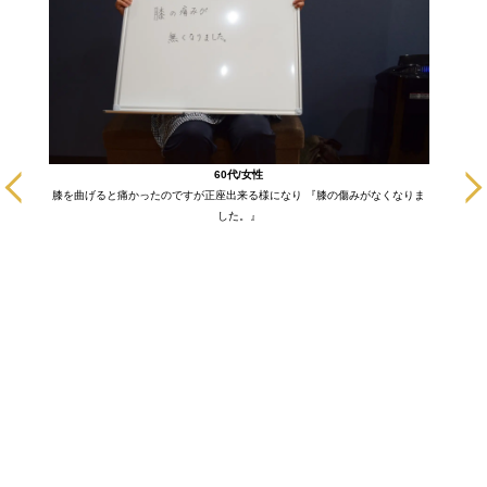
に通いだ
60代/女性
も悪い部
膝を曲げると痛かったのですが正座出来る様になり 『膝の傷みがなくなりま
ます！
した。』