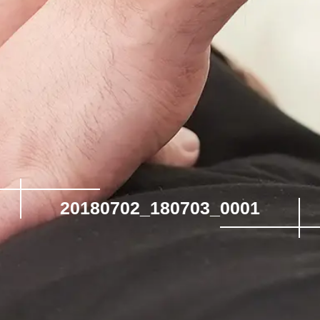
20180702_180703_0001