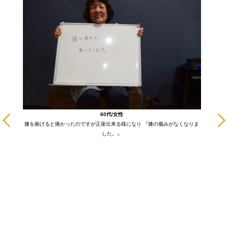
に通いだ
60代/女性
も悪い部
膝を曲げると痛かったのですが正座出来る様になり 『膝の傷みがなくなりま
ます！
した。』