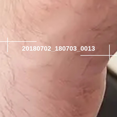
20180702_180703_0013