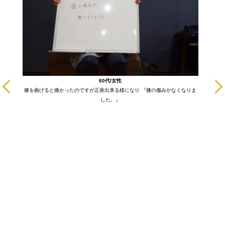
に通いだ
60代/女性
も悪い部
膝を曲げると痛かったのですが正座出来る様になり 『膝の傷みがなくなりま
ます！
した。』