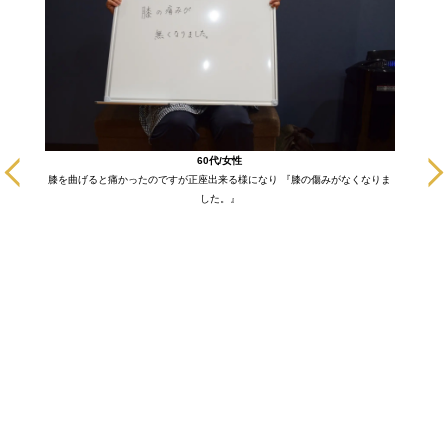
に通いだ
60代/女性
も悪い部
膝を曲げると痛かったのですが正座出来る様になり 『膝の傷みがなくなりま
ます！
した。』