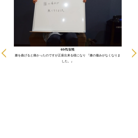
に通いだ
60代/女性
も悪い部
膝を曲げると痛かったのですが正座出来る様になり 『膝の傷みがなくなりま
ます！
した。』