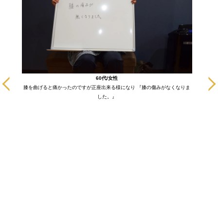
に通いだ
60代/女性
も悪い部
膝を曲げると痛かったのですが正座出来る様になり 『膝の傷みがなくなりま
ます！
した。』