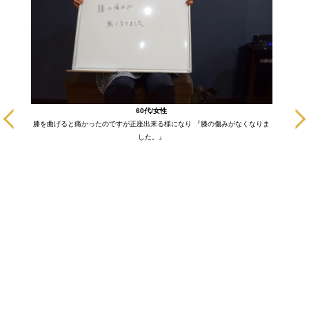
に通いだ
60代/女性
も悪い部
膝を曲げると痛かったのですが正座出来る様になり 『膝の傷みがなくなりま
ます！
した。』