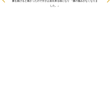
膝を曲げると痛かったのですが正座出来る様になり 『膝の傷みがなくなりま
ます！
した。』