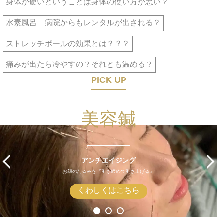
身体が硬いということは身体の使い方が悪い？
水素風呂 病院からもレンタルが出される？
ストレッチポールの効果とは？？？
痛みが出たら冷やすの？それとも温める？
PICK UP
美容鍼
アンチエイジング
お顔のたるみを『引き締めて引き上げる』
くわしくはこちら