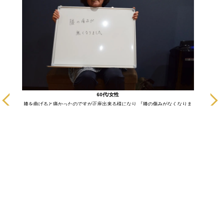
に通いだ
60代/女性
も悪い部
膝を曲げると痛かったのですが正座出来る様になり 『膝の傷みがなくなりま
ます！
した。』