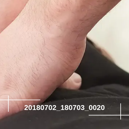
20180702_180703_0020