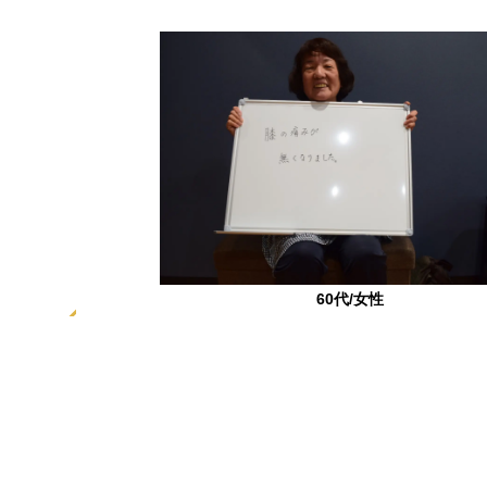
学生
悩んでいたのですが、
60代/女性
の腰の痛みが噓のよう
膝を曲げると痛かったのですが正座出来る様
にも悪い部分を補うた
『膝の傷みがなくなりました。』
るのでそこが気にいっ