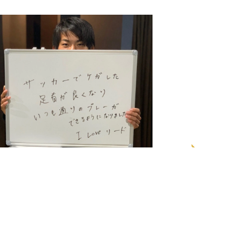
私が悩んでいた肩
い、軽く楽になり
20代/男性 - サッカー選手
していま
カーで怪我した足首が良くなり、いつも通りのプレ
ーが出来る様になりました。